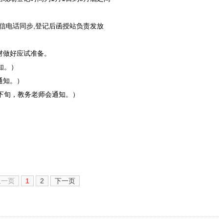
3微信电话同步,登记后函授站负责发放
材做好应试准备。
知。）
通知。）
下旬，教务老师会通知。）
上一页
1
2
下一页