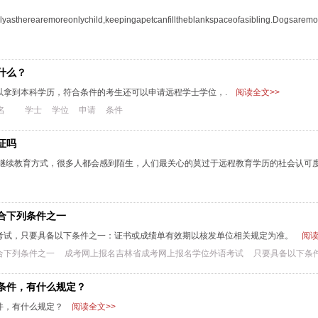
astherearemoreonlychild,keepingapetcanfilltheblankspaceofasibling.Dogsaremos
什么？
以拿到本科学历，符合条件的考生还可以申请远程学士学位，.
阅读全文>>
名
学士
学位
申请
条件
证吗
一继续教育方式，很多人都会感到陌生，人们最关心的莫过于远程教育学历的社会认可
合下列条件之一
考试，只要具备以下条件之一：证书或成绩单有效期以核发单位相关规定为准。
阅读
合下列条件之一
成考网上报名吉林省成考网上报名学位外语考试
只要具备以下条
条件，有什么规定？
件，有什么规定？
阅读全文>>