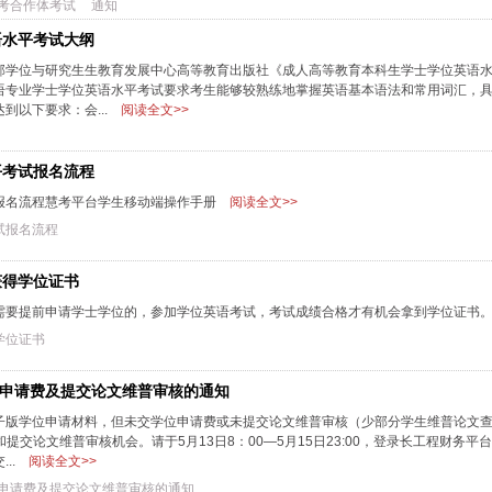
考合作体考试
通知
语水平考试大纲
部学位与研究生生教育发展中心高等教育出版社《成人高等教育本科生学士学位英语
语专业学士学位英语水平考试要求考生能够较熟练地掌握英语基本语法和常用词汇，
到以下要求：会...
阅读全文>>
平考试报名流程
报名流程慧考平台学生移动端操作手册
阅读全文>>
试报名流程
获得学位证书
需要提前申请学士学位的，参加学位英语考试，考试成绩合格才有机会拿到学位证书
学位证书
位申请费及提交论文维普审核的通知
子版学位申请材料，但未交学位申请费或未提交论文维普审核（少部分学生维普论文
交论文维普审核机会。请于5月13日8：00—5月15日23:00，登录长工程财务平
..
阅读全文>>
位申请费及提交论文维普审核的通知