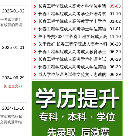
长春工程学院成人高考本科学位申请
05-03
2025-01-02
长春工程学院成人高考学位外语考试
01-10
条件及流程详解
水平考试大纲》
长春工程学院成人高等教育学士学位
01-02
联考合作体考试的通知
具有较强的阅读
长春工程学院成人高考学士学位英语
01-01
英语水平考试大纲
关于补交2024年长春工程学院成人高
11-10
水平考试报名流程
关于做好 长春工程学院成人高考本科
06-29
考学位申请费及提交论文维普审核的通知
2025-01-01
长春工程学院成人高考成人教育学士
06-29
学士学位英语统一考试报名工作的通知
长春工程学院成人高考学位外语考试
06-29
学位授予工作细则
长春工程学院成人高考成人学位英语
06-29
联考合作体的通知安排
成人学位英语考试作文范文：忠诚的
06-29
考试作文范文：中国礼物
2024-06-29
狗
。
阅读全文>>
2024-11-10
查重审核指标超
台交费或登录维