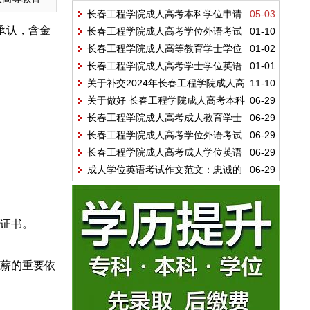
长春工程学院成人高考本科学位申请
05-03
承认，含金
长春工程学院成人高考学位外语考试
01-10
条件及流程详解
长春工程学院成人高等教育学士学位
01-02
联考合作体考试的通知
长春工程学院成人高考学士学位英语
01-01
英语水平考试大纲
关于补交2024年长春工程学院成人高
11-10
水平考试报名流程
关于做好 长春工程学院成人高考本科
06-29
考学位申请费及提交论文维普审核的通知
长春工程学院成人高考成人教育学士
06-29
学士学位英语统一考试报名工作的通知
长春工程学院成人高考学位外语考试
06-29
学位授予工作细则
长春工程学院成人高考成人学位英语
06-29
联考合作体的通知安排
成人学位英语考试作文范文：忠诚的
06-29
考试作文范文：中国礼物
狗
位证书。
加薪的重要依