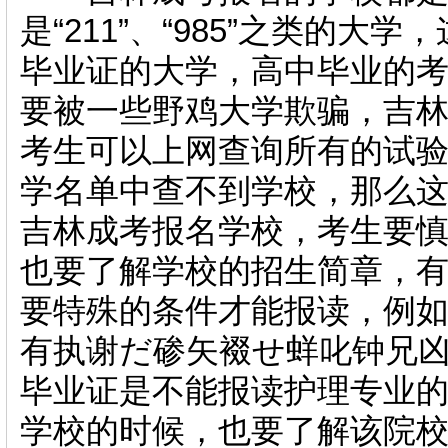
是“211”、“985”之类的大学
，
毕业证的大学，高中毕业的
要被一些野鸡大学欺骗，吉
考生可以上网查询所有的试
学名单中查不到学校，那么
吉林成考报名学校，考生要
也要了解学校的招生简章，
要特殊的条件才能报读，例
有执谢だ碜矢裰せ蛘叱钟兄凶
毕业证是不能报读护理专业
学校的时候，也要了解该院